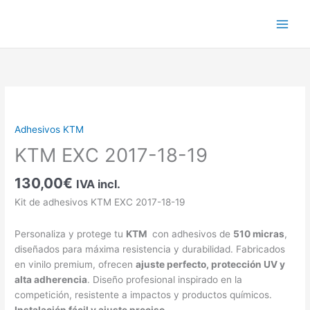
Ir
al
contenido
KTM
EXC
2017-
Adhesivos KTM
18-
KTM EXC 2017-18-19
19
cantidad
130,00
€
IVA incl.
Kit de adhesivos KTM EXC 2017-18-19
Personaliza y protege tu
KTM
con adhesivos de
510 micras
,
diseñados para máxima resistencia y durabilidad. Fabricados
en vinilo premium, ofrecen
ajuste perfecto, protección UV y
alta adherencia
. Diseño profesional inspirado en la
competición, resistente a impactos y productos químicos.
Instalación fácil y ajuste preciso.