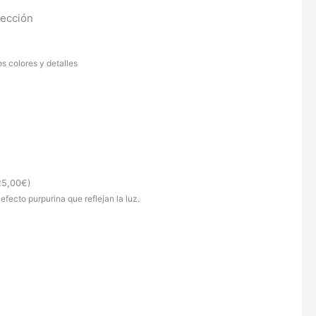
tección
os colores y detalles
25,00
€
)
 efecto purpurina que reflejan la luz.