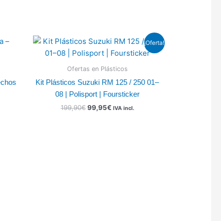
El
El
¡Oferta!
precio
precio
original
actual
era:
es:
Ofertas en Plásticos
199,90€.
99,95€.
echos
Kit Plásticos Suzuki RM 125 / 250 01–
08 | Polisport | Foursticker
199,90
€
99,95
€
IVA incl.