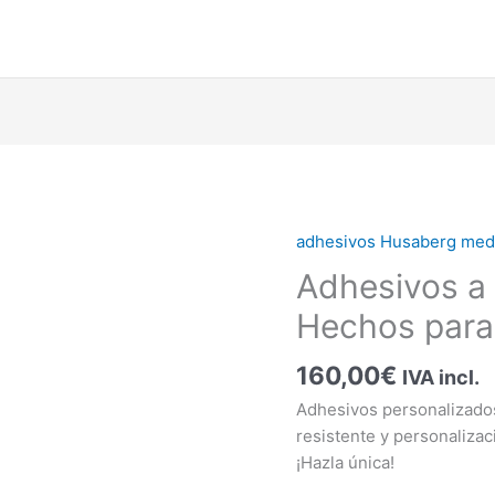
adhesivos Husaberg med
Adhesivos
a
Adhesivos a
medida
Hechos para
Husaberg
–
160,00
€
IVA incl.
Hechos
para
Adhesivos personalizado
romper
resistente y personalizac
cantidad
¡Hazla única!