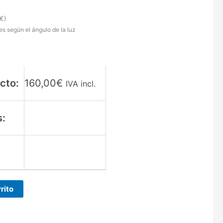
€
)
s según el ángulo de la luz
cto:
160,00
€
IVA incl.
s:
:
rito