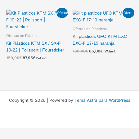
El
El
El
El
¡Oferta!
¡Oferta!
precio
precio
precio
precio
original
actual
original
actual
era:
es:
era:
es:
Ofertas en Plásticos
159,90€.
87,95€.
168,00€.
85,00€.
Ofertas en Plásticos
Kit plásticos UFO KTM EXC
Kit Plásticos KTM SX / SX-F
EXC-F 17-19 naranja
19-22 | Polisport | Foursticker
168,00
€
85,00
€
IVA incl.
159,90
€
87,95
€
IVA incl.
Copyright © 2026 | Powered by
Tema Astra para WordPress