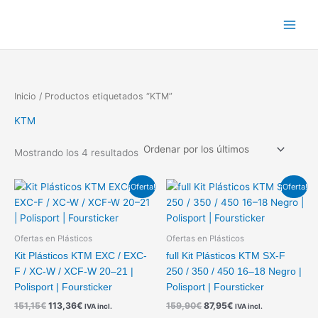
Ordenado
Ir
por
los
al
últimos
contenido
Inicio
/ Productos etiquetados “KTM”
KTM
Mostrando los 4 resultados
El
El
El
El
¡Oferta!
¡Oferta!
precio
precio
precio
precio
original
actual
original
actual
era:
es:
era:
es:
151,15€.
113,36€.
159,90€.
87,95€.
Ofertas en Plásticos
Ofertas en Plásticos
Kit Plásticos KTM EXC / EXC-
full Kit Plásticos KTM SX-F
F / XC-W / XCF-W 20–21 |
250 / 350 / 450 16–18 Negro |
Polisport | Foursticker
Polisport | Foursticker
151,15
€
113,36
€
159,90
€
87,95
€
IVA incl.
IVA incl.