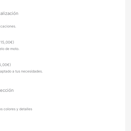
alización
icaciones.
+
15,00
€
)
elo de moto.
5,00
€
)
daptado a tus necesidades.
tección
os colores y detalles