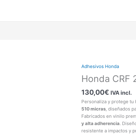
Adhesivos Honda
Honda
CRF
Honda CRF 
250R
2010-
130,00
€
IVA incl.
13
Personaliza y protege t
cantidad
510 micras
, diseñados pa
Fabricados en vinilo pre
y alta adherencia
. Diseñ
resistente a impactos y 