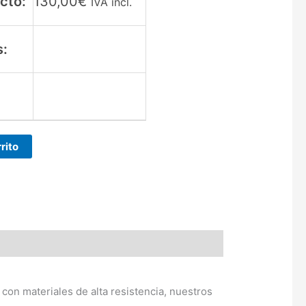
cto:
130,00
€
IVA incl.
s:
:
rito
 con materiales de alta resistencia, nuestros