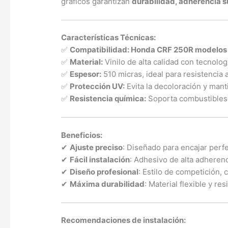
gráficos garantizan
durabilidad, adherencia su
Características Técnicas:
✅
Compatibilidad: Honda CRF 250R modelos
✅
Material:
Vinilo de alta calidad con tecnolo
✅
Espesor:
510 micras, ideal para resistencia 
✅
Protección UV:
Evita la decoloración y mant
✅
Resistencia química:
Soporta combustibles, 
Beneficios:
✔
Ajuste preciso
: Diseñado para encajar perf
✔
Fácil instalación
: Adhesivo de alta adherenc
✔
Diseño profesional
: Estilo de competición, 
✔
Máxima durabilidad
: Material flexible y r
Recomendaciones de instalación: