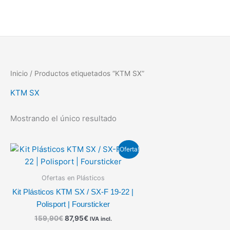
Ir
al
contenido
Inicio
/ Productos etiquetados “KTM SX”
KTM SX
Mostrando el único resultado
El
El
¡Oferta!
precio
precio
original
actual
era:
es:
Ofertas en Plásticos
159,90€.
87,95€.
Kit Plásticos KTM SX / SX-F 19-22 |
Polisport | Foursticker
159,90
€
87,95
€
IVA incl.