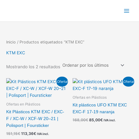
Ordenado
Ir
por
los
al
últimos
contenido
Inicio
/ Productos etiquetados “KTM EXC”
KTM EXC
Mostrando los 2 resultados
El
El
El
El
¡Oferta!
¡Oferta!
precio
precio
precio
precio
original
actual
original
actual
era:
es:
era:
es:
Ofertas en Plásticos
151,15€.
113,36€.
168,00€.
85,00€.
Ofertas en Plásticos
Kit plásticos UFO KTM EXC
Kit Plásticos KTM EXC / EXC-
EXC-F 17-19 naranja
F / XC-W / XCF-W 20–21 |
168,00
€
85,00
€
IVA incl.
Polisport | Foursticker
151,15
€
113,36
€
IVA incl.