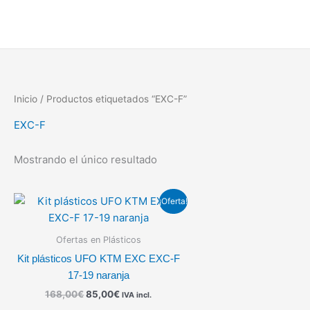
Ir
al
contenido
Inicio
/ Productos etiquetados “EXC-F”
EXC-F
Mostrando el único resultado
El
El
¡Oferta!
precio
precio
original
actual
era:
es:
Ofertas en Plásticos
168,00€.
85,00€.
Kit plásticos UFO KTM EXC EXC-F
17-19 naranja
168,00
€
85,00
€
IVA incl.