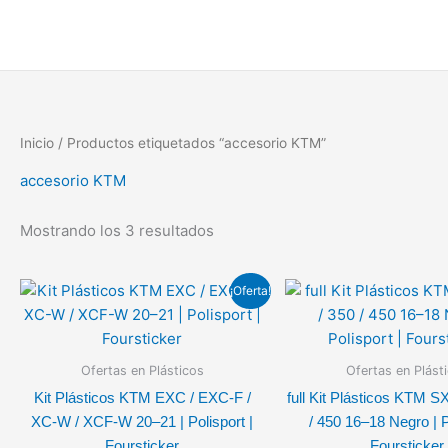
Ordenado
Ir
por
al
los
últimos
contenido
Inicio
/ Productos etiquetados “accesorio KTM”
accesorio KTM
Mostrando los 3 resultados
El
El
El
El
¡Oferta!
precio
precio
precio
p
original
actual
original
a
era:
es:
era:
e
151,15€.
113,36€.
159,90€
8
Ofertas en Plásticos
Ofertas en Plást
Kit Plásticos KTM EXC / EXC-F /
full Kit Plásticos KTM S
XC-W / XCF-W 20–21 | Polisport |
/ 450 16–18 Negro | P
Foursticker
Foursticker