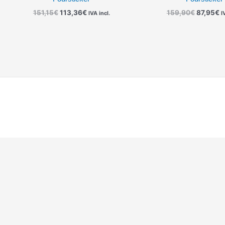
151,15
€
113,36
€
159,90
€
87,95
€
IVA incl.
I