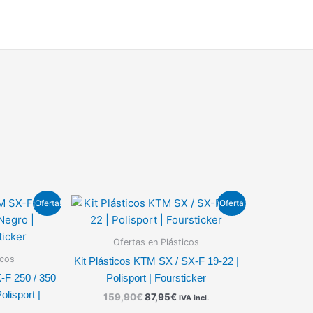
El
El
¡Oferta!
¡Oferta!
recio
precio
precio
ctual
original
actual
s:
era:
es:
Ofertas en Plásticos
.
7,95€.
159,90€.
87,95€.
icos
Kit Plásticos KTM SX / SX-F 19-22 |
X-F 250 / 350
Polisport | Foursticker
olisport |
159,90
€
87,95
€
IVA incl.