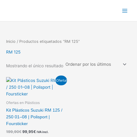
Ir
al
contenido
Inicio
/ Productos etiquetados “RM 125”
RM 125
Mostrando el único resultado
El
El
¡Oferta!
precio
precio
original
actual
era:
es:
199,90€.
99,95€.
Ofertas en Plásticos
Kit Plásticos Suzuki RM 125 /
250 01–08 | Polisport |
Foursticker
199,90
€
99,95
€
IVA incl.