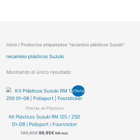
Ir
al
contenido
Inicio
/ Productos etiquetados “recambio plásticos Suzuki”
recambio plásticos Suzuki
Mostrando el único resultado
El
El
¡Oferta!
precio
precio
original
actual
era:
es:
Ofertas en Plásticos
199,90€.
99,95€.
Kit Plásticos Suzuki RM 125 / 250
01–08 | Polisport | Foursticker
199,90
€
99,95
€
IVA incl.