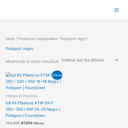
Ir
al
contenido
Inicio
/ Productos etiquetados “Polisport negro”
Polisport negro
Mostrando el único resultado
El
El
¡Oferta!
precio
precio
original
actual
era:
es:
159,90€.
87,95€.
Ofertas en Plásticos
full Kit Plásticos KTM SX-F
250 / 350 / 450 16–18 Negro |
Polisport | Foursticker
159,90
€
87,95
€
IVA incl.