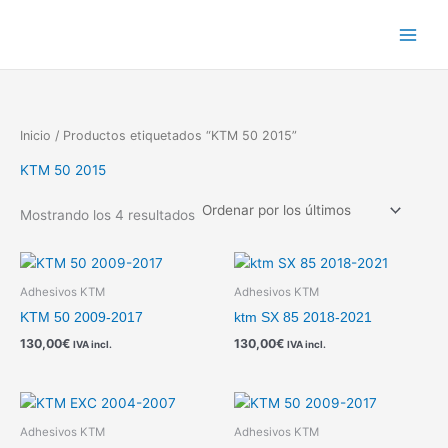
Ordenado
Ir
por
los
al
últimos
contenido
Inicio
/ Productos etiquetados “KTM 50 2015”
KTM 50 2015
Mostrando los 4 resultados
Adhesivos KTM
Adhesivos KTM
KTM 50 2009-2017
ktm SX 85 2018-2021
130,00
€
130,00
€
IVA incl.
IVA incl.
Adhesivos KTM
Adhesivos KTM