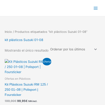
Ir
al
contenido
Inicio
/ Productos etiquetados “kit plásticos Suzuki 01-08”
kit plásticos Suzuki 01-08
Mostrando el único resultado
El
El
¡Oferta!
precio
precio
original
actual
era:
es:
199,90€.
99,95€.
Ofertas en Plásticos
Kit Plásticos Suzuki RM 125 /
250 01–08 | Polisport |
Foursticker
199,90
€
99,95
€
IVA incl.