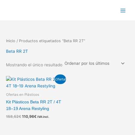
Ir
al
contenido
Inicio
/ Productos etiquetados “Beta RR 2T”
Beta RR 2T
Mostrando el único resultado
El
El
¡Oferta!
precio
precio
original
actual
era:
es:
Ofertas en Plásticos
158,52€.
110,96€.
Kit Plásticos Beta RR 2T / 4T
18–19 Arena Restyling
158,52
€
110,96
€
IVA incl.